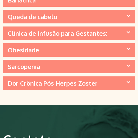
Bariátrica
Queda de cabelo
Clínica de Infusão para Gestantes:
Obesidade
Sarcopenia
Dor Crônica Pós Herpes Zoster